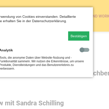
NERGETISCHE REINIGUNG
BÜCHER
VORTRÄGE UND WOR
erwendung von Cookies einverstanden. Detaillierte
e erhalten Sie in der Datenschutzerklärung.
Bestätigen
Analytik
Tools, die anonyme Daten über Website-Nutzung und -
Funktionalität sammeln. Wir nutzen die Erkenntnisse, um unsere
Produkte, Dienstleistungen und das Benutzererlebnis zu
verbessern.
undheit & Wald mit Werner Buchbe
w mit Sandra Schilling