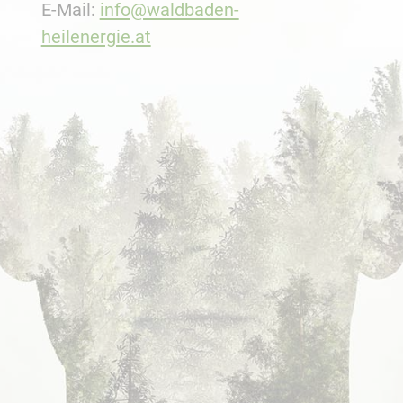
E-Mail:
info@waldbaden-
heilenergie.at