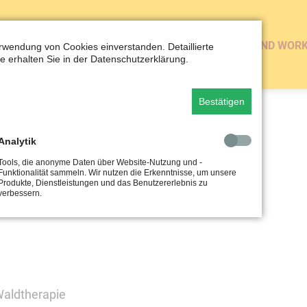
NERGETISCHE REINIGUNG
BÜCHER
VORTRÄGE UND WOR
erwendung von Cookies einverstanden. Detaillierte
e erhalten Sie in der Datenschutzerklärung.
Bestätigen
ldtherapeuten
Analytik
Tools, die anonyme Daten über Website-Nutzung und -
Funktionalität sammeln. Wir nutzen die Erkenntnisse, um unsere
Produkte, Dienstleistungen und das Benutzererlebnis zu
verbessern.
uten in 2 Modulen
Waldtherapie