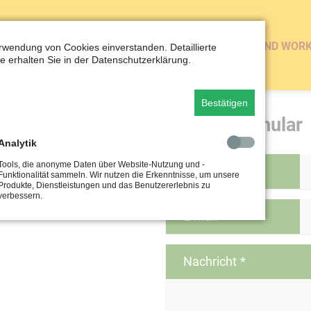
NERGETISCHE REINIGUNG
BÜCHER
VORTRÄGE UND WOR
erwendung von Cookies einverstanden. Detaillierte
e erhalten Sie in der Datenschutzerklärung.
Bestätigen
Kontaktformular
Analytik
Tools, die anonyme Daten über Website-Nutzung und -
Name
*
Funktionalität sammeln. Wir nutzen die Erkenntnisse, um unsere
Produkte, Dienstleistungen und das Benutzererlebnis zu
verbessern.
E-Mail
*
Nachricht
*