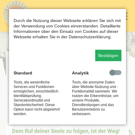
Durch die Nutzung dieser Webseite erklären Sie sich mit
der Verwendung von Cookies einverstanden. Detaillierte
Informationen über den Einsatz von Cookies auf dieser
Webseite erhalten Sie in der Datenschutzerklärung.
Bestätigen
Freiheit meets Waldtherapie
Standard
Analytik
Tools, die wesentliche
Tools, die anonyme Daten
Freiheit beginnt dort, wo die
Services und Funktionen
über Website-Nutzung und -
ermöglichen, einschließlich
Funktionalität sammeln. Wir
Identitätsprüfung,
nutzen die Erkenntnisse, um
Angst endet!
Servicekontinuität und
unsere Produkte,
Standortsicherheit. Diese
Dienstleistungen und das
Option kann nicht abgelehnt
Benutzererlebnis zu
werden.
verbessern.
Seminar mit Werner und Andrea Buchberger
Dem Ruf deiner Seele zu folgen, ist der Weg!