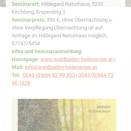
Seminarort:
Hildegard Naturhaus, 5232
Kirchberg, Ersperding 3
Seminarpreis:
390 €, ohne Übernachtung u.
ohne Verpflegung Übernachtung ist auf
Anfrage im Hildegard Naturhaus möglich,
07747/5454
Infos und Seminaranmeldung:
Homepage:
www.waldbaden-heilenergie.at
|
Mail:
info@waldbaden-heilenergie.at
Tel.
:
0043 (0)664 82 99 303
|
0043 (0)664 73
96 1628